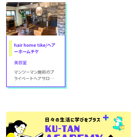
験豊富なスタ
Eyela
hair home tike/ヘア
ーホームチケ
美容室
マンツーマン施術のプ
ライベートヘアサロン。
髪質改善やダメージレ
ス施術で大人女性に人
気です♪ 忙しい