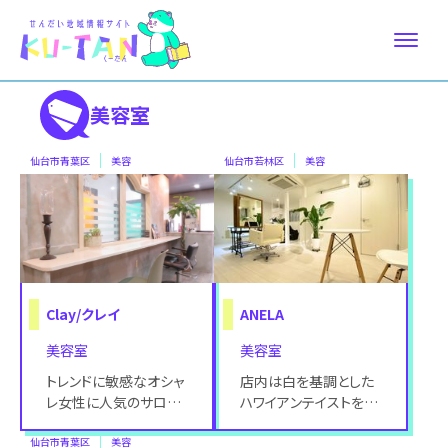
美容室
仙台市青葉区
美容
仙台市若林区
美容
Clay/クレイ
ANELA
美容室
美容室
トレンドに敏感なオシャ
店内は白を基調とした
レ女性に人気のサロン
ハワイアンテイストを感
から系列店がOPEN♪
じる完全予約制のプラ
仙台市青葉区
通いやすいプライスと経
美容
イベートサロン。 Hair、