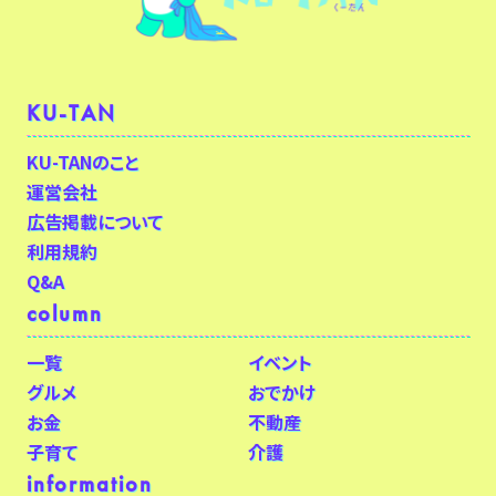
KU-TAN
KU-TANのこと
運営会社
広告掲載について
利用規約
Q&A
column
一覧
イベント
グルメ
おでかけ
お金
不動産
子育て
介護
information