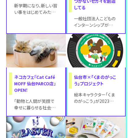
つかないセカイを創造
新学期になり、新しい習
してる
い事をはじめてみたい
方必見！ そろばん教室
一般社団法人こどもの
８８くんアリオ仙台泉教
インターンシップが
室がセルバ仙台
2024年4月1日に発表
したこどもたちの夢プロ
ジェクトの記事を
ネコカフェ『Cat Café
仙台市×「くまのがっこ
MOFF 仙台PARCO店』
う」プロジェクト
OPEN！
絵本キャラクター「くま
「動物と人間が笑顔で
のがっこう」が2023年9
幸せに暮らせる社会の
月より、宮城県仙台市と
実現」を目指し、全国に
のコラボレーションプロ
屋内型動物園およびア
ジェクト
ニマルカフェ、ネコ