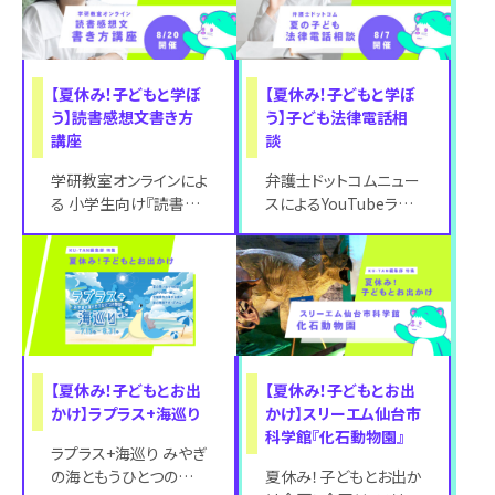
【夏休み！子どもと学ぼ
【夏休み！子どもと学ぼ
う】読書感想文書き方
う】子ども法律電話相
講座
談
学研教室オンラインによ
弁護士ドットコムニュー
る 小学生向け『読書感
スによるYouTubeライ
想文書き方講座』開催！
ブ「夏の子ども法律電話
夏休みといえば「読書
相談」が8月7日
感想文」。せ
(月)15:0
【夏休み！子どもとお出
【夏休み！子どもとお出
かけ】ラプラス+海巡り
かけ】スリーエム仙台市
科学館『化石動物園』
ラプラス+海巡り みやぎ
の海ともうひとつの物
夏休み！子どもとお出か