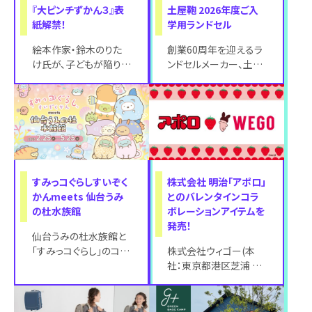
『大ピンチずかん３』表
土屋鞄 2026年度ご入
紙解禁！
学用ランドセル
絵本作家・鈴木のりた
創業60周年を迎えるラ
け氏が、子どもが陥りそ
ンドセルメーカー、土屋
うな「大ピンチ」をユー
鞄製造所が展開する、
モアたっぷりに描く大ピ
ランドセル、オリジナル
ンチずかんシリ
のスクールアイ
すみっコぐらしすいぞく
株式会社 明治「アポロ」
かんmeets 仙台うみ
とのバレンタインコラ
の杜水族館
ボレーションアイテムを
発売！
仙台うみの杜水族館と
「すみっコぐらし」のコラ
株式会社ウィゴー(本
ボレーション企画『すみ
社：東京都港区芝浦 代
っコぐらしすいぞくかん
表取締役社長：園田恭
meets
輔) では、株式会社 明
治のロングセラ