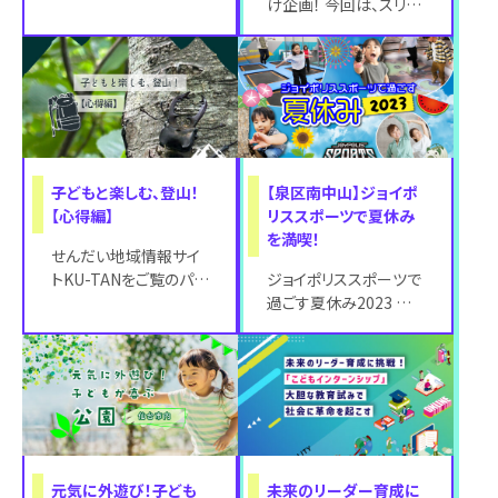
語 夏の思い出づくりは、
け企画！ 今回は、スリー
ラプラスと一緒に。 宮城
エム仙台市科学館にて
県内の海
開催されている「化石動
物園」をご紹
子どもと楽しむ、登山！
【泉区南中山】ジョイポ
【心得編】
リススポーツで夏休み
を満喫！
せんだい地域情報サイ
トKU-TANをご覧のパパ
ジョイポリススポーツで
さん、ママさん、子ども
過ごす夏休み2023 屋
たちの夏休みが始まり
内型スポーツエンター
ましたね。夏
テインメント施設
JOYPOLIS
元気に外遊び！子ども
未来のリーダー育成に