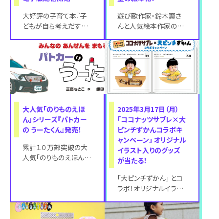
大好評の子育て本『子
遊び歌作家・鈴木翼さ
どもが自ら考えだす
んと人気絵本作家のカ
引き算の子育て』（宮本
ワダクニコさんの絵本
哲也、井本陽久、おおた
『だいじょうぶ？ ズコッ』
としまさ著）の電
を2025年3
大人気「のりものえほ
2025年3月17日（月）
ん」シリーズ『パトカー
「ココナッツサブレ×大
の うーたくん』発売！
ピンチずかんコラボキ
ャンペーン」 オリジナル
累計１０万部突破の大
イラスト入りのグッズ
人気「のりものえほん」
が当たる！
シリーズ、待望の4作目、
『パトカーの うーたく
「大ピンチずかん」 とコ
ん』が202
ラボ！オリジナルイラス
ト入りのグッズが当た
る！「ココナッツサブレ×
大ピンチず