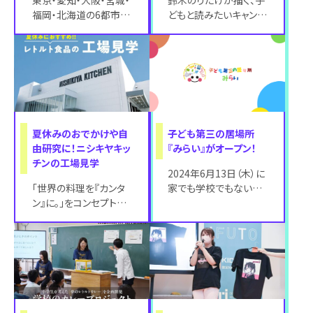
東京・愛知・大阪・宮城・
鈴木のりたけが描く、子
福岡・北海道の6都市
どもと読みたいキャンプ
で、2024年7月26日
絵本『テントーむし』が
（金）より順次期間限定
本日2024年6月19日
オープンす
（水）に発
夏休みのおでかけや自
子ども第三の居場所
由研究に！ニシキヤキッ
『みらい』がオープン！
チンの工場見学
2024年6月13日（木）に
「世界の料理を『カンタ
家でも学校でもない子
ン』に。」をコンセプトに
どもの新しい居場所で
掲げるレトルト食品専
ある、子ども第三の居
門店NISHIKIYA KITCH
場所「みらい