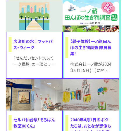
ロンティアが、『子ども
のための支援ガイドブッ
達に安心して夏祭
ク～仙台版～」
広瀬川の水上フットパ
【親⼦体験】⼀ノ蔵 ⽥ん
ス・ウィーク
ぼの⽣き物調査 隊員募
集！
「せんだいセントラルパ
ーク構想」の一環とし
株式会社⼀ノ蔵が2024
て、2024年5月29日
年6⽉15⽇(⼟)に開催
（水）から31日（金）の3
する「⼀ノ蔵 ⽥んぼの
日間にわ
⽣き物調査」の隊員募
集を開始し
セルバ仙台泉「そろばん
2040年4月1日のボク
教室88くん」
たちは、おとなが想像も