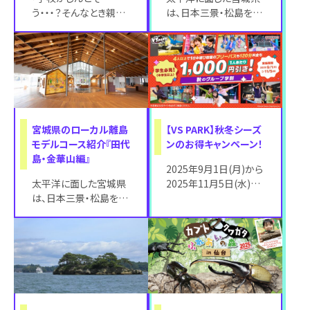
う・・・？そんなとき親が
は、日本三景・松島をは
できること」というタイト
じめ、大小666もの島が
ルで、小学生のお子さん
点在する“島の宝庫”で
がいらっしゃる
す。 日本三
宮城県のローカル離島
【VS PARK】秋冬シーズ
モデルコース紹介『田代
ンのお得キャンペーン！
島・金華山編』
2025年9月1日(月)から
太平洋に面した宮城県
2025年11月5日(水)ま
は、日本三景・松島をは
で、中学生以上の学生
じめ、大小666もの島が
は4人以上で来場する
点在する“島の宝庫”で
と、
す。 日本三