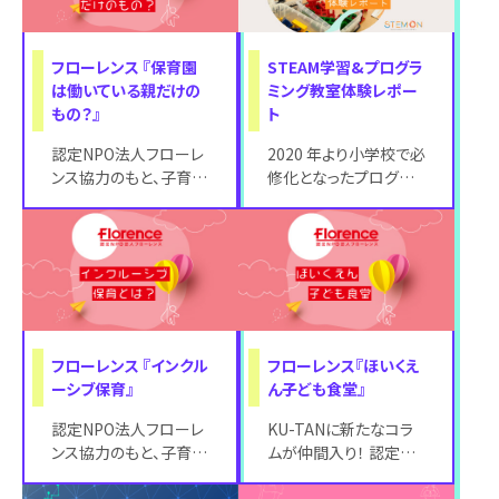
フローレンス 『保育園
STEAM学習&プログラ
は働いている親だけの
ミング教室体験レポー
もの？』
ト
認定NPO法人フローレ
2020 年より小学校で必
ンス協力のもと、子育て
修化となったプログラミ
世代に知ってほしい情
ング教育に対して、漠然
報を提供いたします。 フ
と不安を抱いている親
ローレンスは
御さんは多
フローレンス 『インクル
フローレンス『ほいくえ
ーシブ保育』
ん子ども食堂』
認定NPO法人フローレ
KU-TANに新たなコラ
ンス協力のもと、子育て
ムが仲間入り！ 認定
世代に知ってほしい情
NPO法人フローレンス