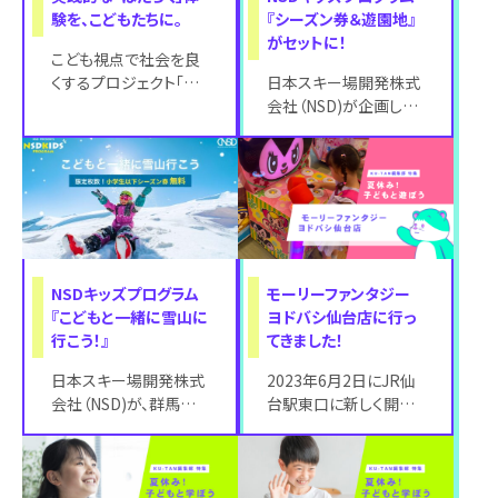
験を、こどもたちに。
『シーズン券＆遊園地』
がセットに！
こども視点で社会を良
くするプロジェクト「お
日本スキー場開発株式
となが想像できないア
会社（NSD)が企画して
イデアで、社会を、未来
いる、群馬県・新潟県・
を、明るくしよう
長野県・岐阜県・滋賀
県・宮城県のグ
NSDキッズプログラム
モーリーファンタジー
『こどもと一緒に雪山に
ヨドバシ仙台店に行っ
行こう！』
てきました！
日本スキー場開発株式
2023年6月2日にJR仙
会社（NSD)が、群馬県・
台駅東口に新しく開業
新潟県・長野県・岐阜
した商業施設「ヨドバシ
県・滋賀県・宮城県のグ
仙台第１ビル」5階にオ
ループスキー
ープンした