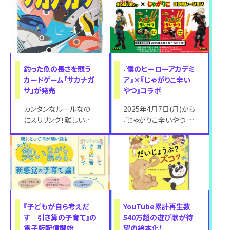
ベント「仙台藤塚 ふじ
ん
花見」がアクア
釣った魚の長さを競う
『僕のヒーローアカデミ
カードゲーム「サカナガ
ア』×『じゃがりこ辛い
サ」が発売
やつ』コラボ
カンタンなルールなの
2025年4月7日(月)から
にスリリング！難しい計
『じゃがりこ辛いやつ 旨
算も不要で子どもから
辛明太チーズ味』全国
大人まで楽しめる！
のコンビニエンスストア
2025年3月25
先行で
『子どもが自ら考えだ
YouTube累計再生数
す 引き算の子育て』の
540万超の遊び歌が待
電子版配信開始
望の絵本化！