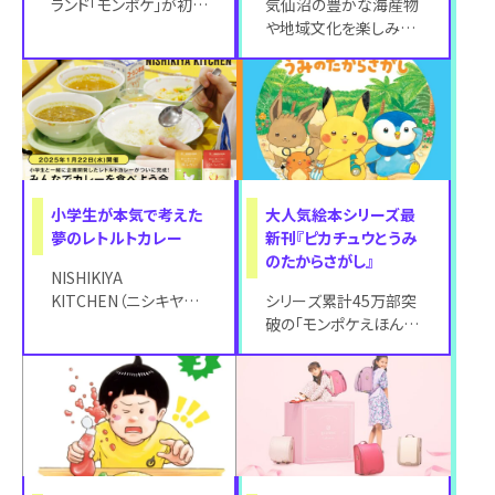
ランド「モンポケ」が初め
気仙沼の豊かな海産物
てお届けするショートア
や地域文化を楽しみな
ニメが、2025年2月19
がら、地域の未来を共に
日（水）
創ることを目的として、
2025年3月8
小学生が本気で考えた
大人気絵本シリーズ最
夢のレトルトカレー
新刊『ピカチュウとうみ
のたからさがし』
NISHIKIYA
KITCHEN（ニシキヤキ
シリーズ累計45万部突
ッチン）が、2025年1月
破の「モンポケえほんシ
22日（水）のカレーの日
リーズ」第3弾！大人気
に、
絵本シリーズ最新刊『ピ
カチュウとう