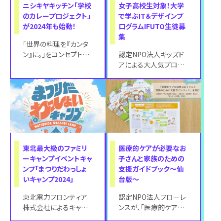
ニシキヤキッチン「学校
女子高校生対象！大学
のカレープロジェクト」
で学ぶIT＆デザインプ
が2024年も始動！
ログラムIFUTO生徒募
集
「世界の料理を『カンタ
ン』に。」をコンセプトに
認定NPO法人キッズド
掲げるレトルト専門店
アによる大人気プログ
NISHIKIYA KITC
ラム【IFUTO】が参加生
徒の募集が開始されて
います。 オ
東北最大級のファミリ
医療的ケアが必要なお
ーキャンプイベントキャ
子さんと家族のための
ンプ「まつりだわっしょ
支援ガイドブック～仙
いキャンプ2024」
台版～
東北電力フロンティア
認定NPO法人フローレ
株式会社によるキャン
ンスが、「医療的ケアが
プサービス キャンプフ
必要なお子さんと家族