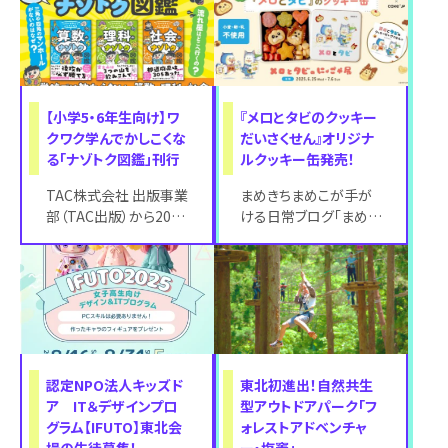
のご家族を対象に
【小学5・6年生向け】ワ
『メロとタビのクッキー
クワク学んでかしこくな
だいさくせん』オリジナ
る「ナゾトク図鑑」刊行
ルクッキー缶発売！
TAC株式会社 出版事業
まめきちまめこが手が
部（TAC出版）から2024
ける日常ブログ「まめき
年6月24日（火）に児童
ちまめこニートの日常」
書「ナゾトク図鑑」（こど
は月間PV数7,000万を
超える大人
認定NPO法人キッズド
東北初進出！自然共生
ア IT＆デザインプロ
型アウトドアパーク「フ
グラム【IFUTO】東北会
ォレストアドベンチャ
場の生徒募集！
ー・塩竈」