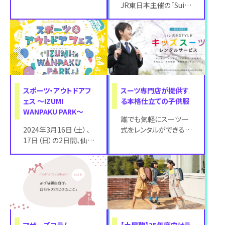
ーグルスキッズが楽し
JR東日本主催の「Suica
めるイベントとして『イ
でシェアサイクル利用と
ーグルス
お買いもの×JRE POI
スポーツ・アウトドアフ
スーツ専門店が提供す
ェス ～IZUMI
る本格仕立ての子供服
WANPAKU PARK～
誰でも気軽にスーツ一
2024年3月16日（土）、
式をレンタルができるサ
17日（日）の2日間、仙台
ービス“ハレの日
泉プレミアム・アウトレ
STYLE「キッズスーツレ
ットにて、子どもが思い
ンタル」”が、コ
き
マザーズコラム
【土屋鞄】25年度向けラ