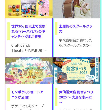
世界30ヶ国以上で愛さ
土屋鞄のスクールグッ
れる『バーバパパ』のキ
ズ
ャンディ・グミが登場！
学校説明会が終わった
Craft Candy
ら、スクールグッズのご
Theater「PAPABUBBLE/
用意を！「すずらん」「恐
パパブブレ」は、世代を
竜」のランドセルカバー
超えて愛される『
や背負い心地
モンポケのショートア
気仙沼大島 龍宮まつり
ニメが公開！
2025 〜 大島を未来に
〜
ポケモン公式ベビーブ