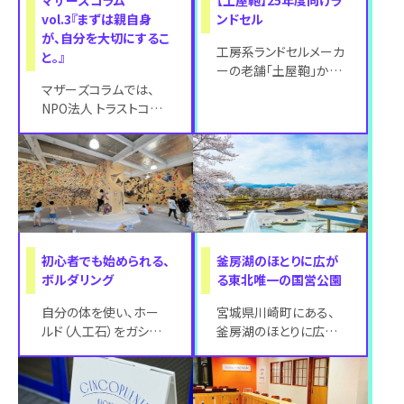
vol.3『まずは親自身
ンドセル
が、自分を大切にするこ
工房系ランドセルメーカ
と。』
ーの老舗「土屋鞄」か
マザーズコラムでは、
ら、2025年度に入学す
NPO法人 トラストコー
る小学生向けのランド
チングのシニアマザー
セル全52製品
ズティーチャーであるふ
くもとかよこ先
初心者でも始められる、
釜房湖のほとりに広が
ボルダリング
る東北唯一の国営公園
自分の体を使い、ホー
宮城県川崎町にある、
ルド（人工石）をガシガ
釜房湖のほとりに広が
シと掴みながら登って
る東北唯一の国営公園
いくスポーツ「クライミ
「国営みちのく杜の湖畔
ング」。お気に入
公園」。広大な敷地