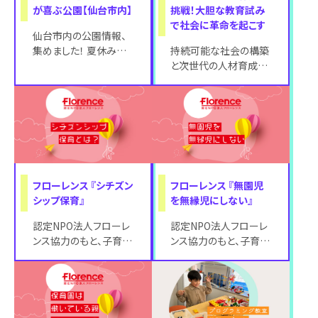
が喜ぶ公園【仙台市内】
挑戦！大胆な教育試み
で社会に革命を起こす
仙台市内の公園情報、
集めました！ 夏休みに
持続可能な社会の構築
入り、子どもたちで賑わ
と次世代の人材育成に
う公園！ 今日は少し離
貢献することを目的に、
れた公園へお弁
株式会社洒落が、約1ヶ
月間「こどものイ
フローレンス 『シチズン
フローレンス 『無園児
シップ保育』
を無縁児にしない』
認定NPO法人フローレ
認定NPO法人フローレ
ンス協力のもと、子育て
ンス協力のもと、子育て
世代に知ってほしい情
世代に知ってほしい情
報を提供いたします。 フ
報を提供いたします。 フ
ローレンスは
ローレンスは