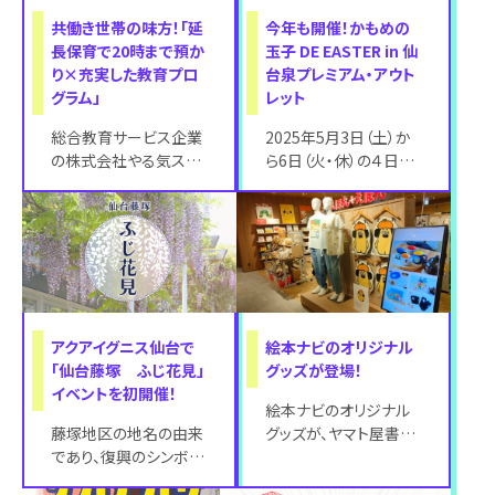
共働き世帯の味方！「延
今年も開催！かもめの
長保育で20時まで預か
玉子 DE EASTER in 仙
り×充実した教育プロ
台泉プレミアム・アウト
グラム」
レット
総合教育サービス企業
2025年5月3日（土）か
の株式会社やる気スイ
ら6日（火・休）の４日間、
ッチグループが展開す
さいとう製菓と仙台泉
るバイリンガル幼児園
アウトレットのコラボレ
「アイキッズスター（
ーショ
アクアイグニス仙台で
絵本ナビのオリジナル
「仙台藤塚 ふじ花見」
グッズが登場！
イベントを初開催！
絵本ナビのオリジナル
藤塚地区の地名の由来
グッズが、ヤマト屋書店
であり、復興のシンボル
TSUTAYABOOKSTORE
である“藤”を楽しむイ
仙台長命ヶ丘店の「えほ