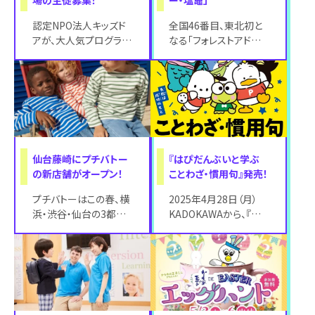
認定NPO法人キッズド
全国46番目、東北初と
アが、大人気プログラム
なる「フォレストアドベ
「IT＆デザインプログラ
ンチャー・塩竈」を宮城
ム【IFUTO】」を、さらに
県塩竈市の伊保石公園
ブラ
内に8月1日（
仙台藤崎にプチバトー
『はぴだんぶいと学ぶ
の新店舗がオープン！
ことわざ・慣用句』発売！
プチバトーはこの春、横
2025年4月28日（月）
浜・渋谷・仙台の3都市
KADOKAWAから、『は
にて、新店舗や期間限
ぴだんぶいと学ぶ こと
定のポップアップストア
わざ・慣用句』が発売さ
をオープンしま
れま