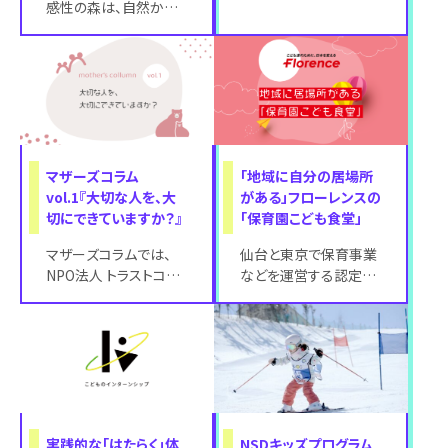
感性の森は、自然から
チングのシニアマザー
遠ざかってしまった子ど
ズティーチャーであるふ
もたちに贈る、豊かな完
くもとかよこ先
成を育む木の
マザーズコラム
「地域に自分の居場所
vol.1『大切な人を、大
がある」フローレンスの
切にできていますか？』
「保育園こども食堂」
マザーズコラムでは、
仙台と東京で保育事業
NPO法人 トラストコー
などを運営する認定
チングのシニアマザー
NPO法人フローレンス
ズティーチャーであるふ
（以下、フローレンス）が
くもとかよこ先
実践と政策提言を
実践的な「はたらく」体
NSDキッズプログラム