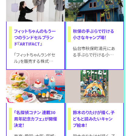
フィットちゃんのもう一
秋保の手ぶらで行ける
つのランドセルブラン
小さなキャンプ場！
ド『ARTIFACT』
仙台市秋保町湯元にあ
「フィットちゃんランドセ
る手ぶらで行ける小さ
ル」を販売する株式会
なキャンプ場「GREEN
社ラ・ポンテが手がけ
BASE CAMP AKIU」。
る、もうひとつのランド
セルブランド「
「名探偵コナン 連載30
鈴木のりたけが描く、子
周年記念カフェ」が開催
どもと読みたいキャン
決定！
プ絵本！