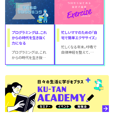
報を提供いたします。 フ
協力のもと、子育て世代
ローレンスは
に知ってほし
プログラミングは、これ
忙しいママのための『自
からの時代を生き抜く
宅で簡単エクササイズ』
力になる
忙しくなる年末。呼吸で
プログラミングは、これ
自律神経を整えて、一
からの時代を生き抜く
緒にくびれを作っちゃお
力になる プログラミン
う！ 忙しさやストレス、
グの必修化や社会情勢
睡眠時間がバ
の変化に、漠然と