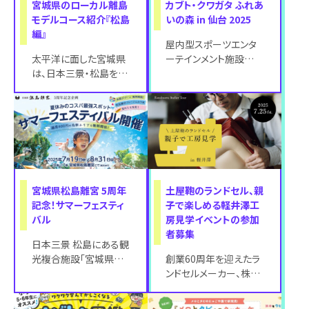
宮城県のローカル離島
カブト・クワガタ ふれあ
モデルコース紹介『松島
いの森 in 仙台 2025
編』
屋内型スポーツエンタ
太平洋に面した宮城県
ーテインメント施設
は、日本三景・松島をは
JOYPOLIS SPORTS（ジ
じめ、大小666もの島が
ョイポリススポーツ） イ
点在する“島の宝庫”で
オ
す。 日本三
宮城県松島離宮 5周年
土屋鞄のランドセル、親
記念！サマーフェスティ
子で楽しめる軽井澤工
バル
房見学イベントの参加
者募集
日本三景 松島にある観
光複合施設「宮城県松
創業60周年を迎えたラ
島離宮」にて2025年7
ンドセルメーカー、株式
月19日(土)より、「サマ
会社土屋鞄製造所が、
ーフェス
小学生のお子さまとそ