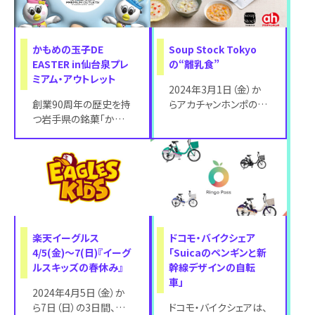
かもめの玉子DE
Soup Stock Tokyo
EASTER in仙台泉プレ
の“離乳食”
ミアム・アウトレット
2024年3月1日（金）か
創業90周年の歴史を持
らアカチャンホンポの38
つ岩手県の銘菓「かも
店舗とオンラインショッ
めの玉子」などを販売
プにてSoup Stock
するさいとう製菓株式
会社と仙台泉プレミ
楽天イーグルス
ドコモ・バイクシェア
4/5(金)～7(日)『イーグ
「Suicaのペンギンと新
ルスキッズの春休み』
幹線デザインの自転
車」
2024年4月5日（金）か
ら7日（日）の3日間、イ
ドコモ・バイクシェアは、