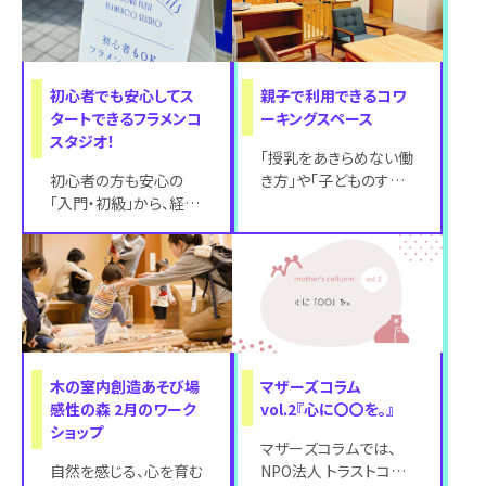
初心者でも安心してス
親子で利用できるコワ
タートできるフラメンコ
ーキングスペース
スタジオ！
「授乳をあきらめない働
初心者の方も安心の
き方」や「子どものすぐ
「入門・初級」から、経験
近くで仕事に集中でき
者向けの「振付」まで、ひ
る環境」など、自分たち
とりひとりのレベルに合
にとって幸せだ
わせたクラス
木の室内創造あそび場
マザーズコラム
感性の森 2月のワーク
vol.2『心に〇〇を。』
ショップ
マザーズコラムでは、
自然を感じる、心を育む
NPO法人 トラストコー