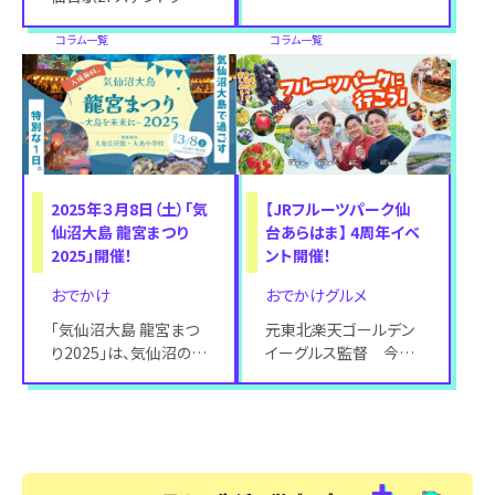
ス前にて『エスターバニ
店『38mitsubachi仙
ーPOP UP STORE』
コラム⼀覧
コラム⼀覧
2025年３月8日（土）「気
【JRフルーツパーク仙
仙沼大島 龍宮まつり
台あらはま】 4周年イベ
2025」開催！
ント開催！
おでかけ
おでかけグルメ
「気仙沼大島 龍宮まつ
元東北楽天ゴールデン
り2025」は、気仙沼の豊
イーグルス監督 今江
かな海産物や地域文化
敏晃氏が新アンバサダ
を楽しみながら、地域の
ー就任 新たに元東北楽
未来を共に
天ゴールデンイーグ