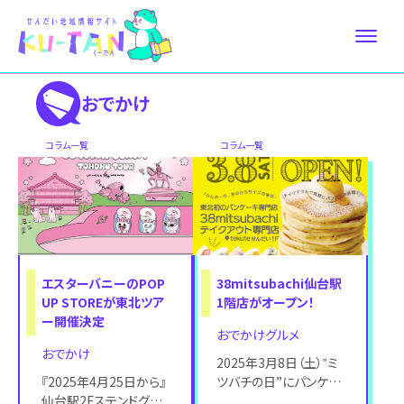
おでかけ
コラム⼀覧
コラム⼀覧
エスターバニーのPOP
38mitsubachi仙台駅
UP STOREが東北ツア
1階店がオープン！
ー開催決定
おでかけグルメ
おでかけ
2025年3月8日（土）‟ミ
『2025年4月25日から』
ツバチの日”にパンケー
仙台駅2Fステンドグラ
キのテイクアウト専門