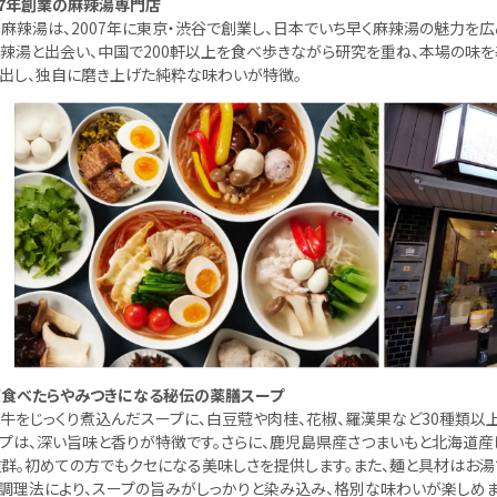
07年創業の麻辣湯専門店
麻辣湯は、2007年に東京・渋谷で創業し、日本でいち早く麻辣湯の魅力を
辣湯と出会い、中国で200軒以上を食べ歩きながら研究を重ね、本場の味
出し、独自に磨き上げた純粋な味わいが特徴。
食べたらやみつきになる秘伝の薬膳スープ
牛をじっくり煮込んだスープに、白豆蒄や肉桂、花椒、羅漢果など30種類以
プは、深い旨味と香りが特徴です。さらに、鹿児島県産さつまいもと北海道
群。初めての方でもクセになる美味しさを提供します。また、麺と具材はお湯
調理法により、スープの旨みがしっかりと染み込み、格別な味わいが楽しめま