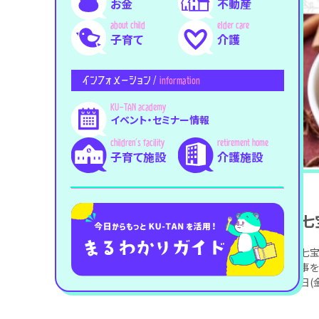
お金
不動産
子育て
介護
インフォメーション /
information
イベント・セミナー情報
子育て施設
介護施設
七
七宝
事を
日(