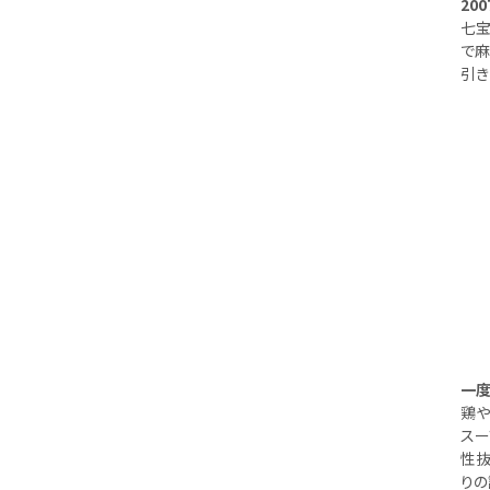
20
七宝
で麻
引き
一度
鶏や
スー
性抜
りの