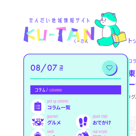
ト
コ
08/07
FRI
東
ー
コラム /
colummn
#グ
コラム一覧
グルメ
おでかけ