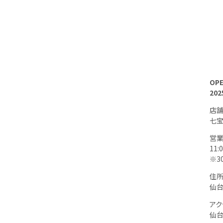
OP
20
店
七宝
営
11:
※30
住
仙台
アク
仙台