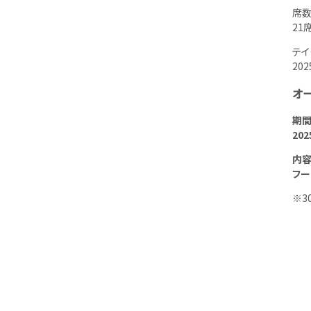
席
21
テイ
20
オ
期
20
内
フー
※30