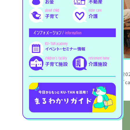
お金
不動産
子育て
介護
インフォメーション /
information
イベント・セミナー情報
子育て施設
介護施設
20
「c