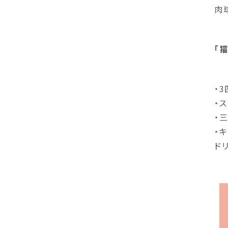
肉
「
・
・
・
・
ド