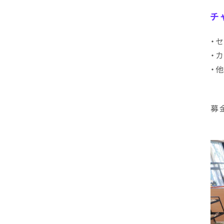
チ
・
・
・
募