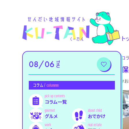
ト
コ
08/06
THU
保
#
コラム /
colummn
コラム一覧
グルメ
おでかけ