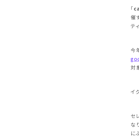
「
c
催
テ
今
go
対
イグ
セ
な
に