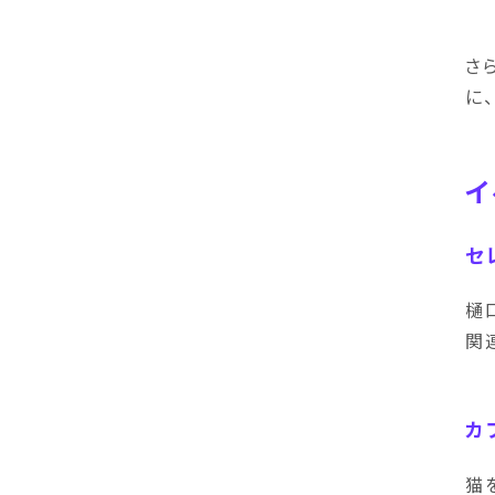
さ
に
イ
セ
樋
関
カフ
猫