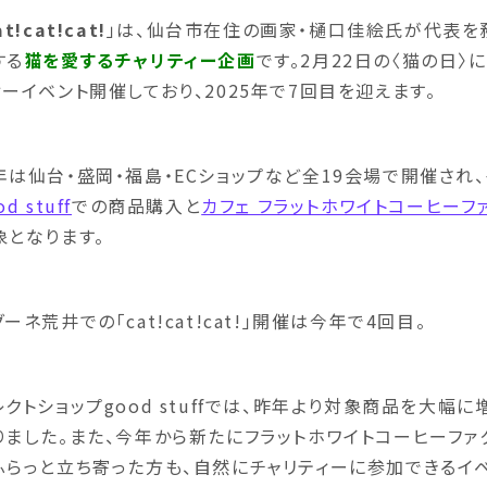
at!cat!cat!
」は、仙台市在住の画家・樋口佳絵氏が代表を務
する
猫を愛するチャリティー企画
です。2月22日の〈猫の日〉
ィーイベント開催しており、2025年で7回目を迎えます。
年は仙台・盛岡・福島・ECショップなど全19会場で開催され
od stuff
での商品購入と
カフェ フラットホワイトコーヒーフ
象となります。
ーネ荒井での「cat!cat!cat!」開催は今年で4回目。
レクトショップgood stuffでは、昨年より対象商品を大幅
りました。また、今年から新たにフラットホワイトコーヒーファ
ふらっと立ち寄った方も、自然にチャリティーに参加できるイベ