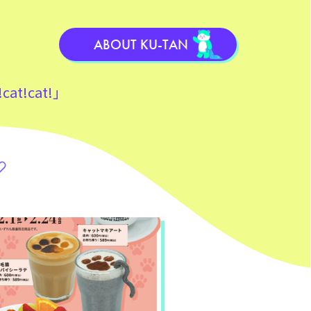
ABOUT KU-TAN
t!cat!」