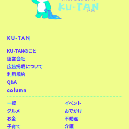
KU-TAN
KU-TANのこと
運営会社
広告掲載について
利用規約
Q&A
column
一覧
イベント
グルメ
おでかけ
お金
不動産
子育て
介護