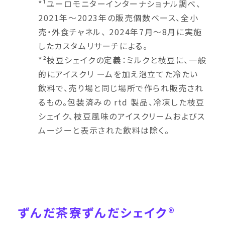
*¹ユーロモニターインターナショナル調べ、
2021年～2023年の販売個数ベース、全小
売・外食チャネル、 2024年7月～8月に実施
したカスタムリサーチによる。
*²枝豆シェイクの定義：ミルクと枝豆に、一般
的にアイスクリ ームを加え泡立てた冷たい
飲料で、売り場と同じ場所で作られ販売され
るもの。包装済みの rtd 製品、冷凍した枝豆
シェイク、枝豆風味のアイスクリームおよびス
ムージーと表示された飲料は除く。
ずんだ茶寮ずんだシェイク®