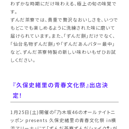
わずかな時期にだけ味わえる、極上の旬の味覚で
す。
ずんだ茶寮では、貴重で贅沢なおいしさを、いつで
もどこでも楽しめるように洗練された味に磨いて
届けられています。また、「ずんだ餅」だけでなく、
「仙台名物ずんだ餅」や「ずんだあんバター最中」
など、ずんだ茶寮特製の新しい味わいもぜひお試
しください。
『久保史緒里の青春文化祭』出店決
定！
1月25日(土)開催の『乃木坂46のオールナイトニ
ッポン presents 久保史緒里の青春文化祭 in横
浜アリーナ』にて「ずんだ茶寮ずんだシェイク®」が