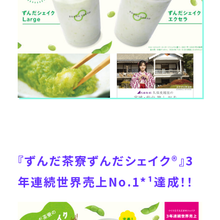
『ずんだ茶寮ずんだシェイク®』3
年連続世界売上No.1*¹達成！！