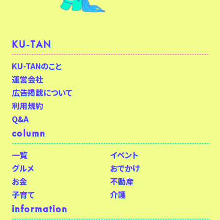
KU-TAN
KU-TANのこと
運営会社
広告掲載について
利用規約
Q&A
column
一覧
イベント
グルメ
おでかけ
お金
不動産
子育て
介護
information