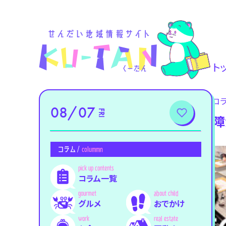
ト
コ
08/07
FRI
障
コラム /
colummn
コラム一覧
グルメ
おでかけ