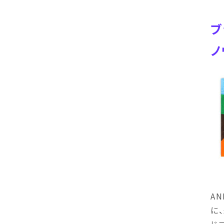
ブ
ノ
AN
に