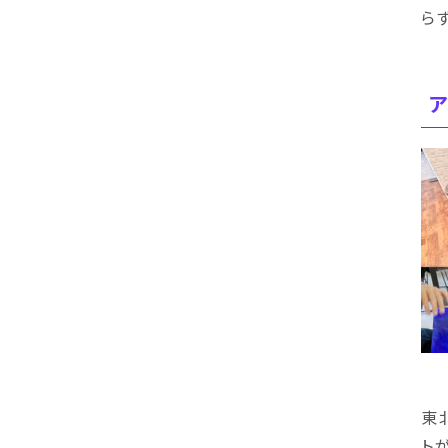
ら
東
ト