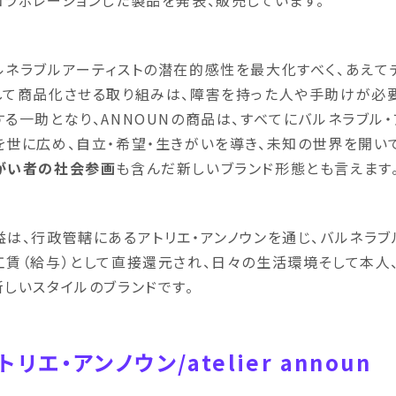
コラボレーションした製品を発表、販売しています。
ルネラブルアーティストの潜在的感性を最大化すべく、あえて
して商品化させる取り組みは、障害を持った人や手助けが必
する一助となり、ANNOUNの商品は、すべてにバルネラブル
を世に広め、自立・希望・生きがいを導き、未知の世界を開い
がい者の社会参画
も含んだ新しいブランド形態とも言えます
益は、行政管轄にあるアトリエ・アンノウンを通じ、バルネラブ
工賃（給与）として直接還元され、日々の生活環境そして本人
新しいスタイルのブランドです。
トリエ・アンノウン/atelier announ