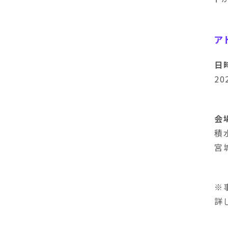
ア
日
20
会
積
宮
※
詳