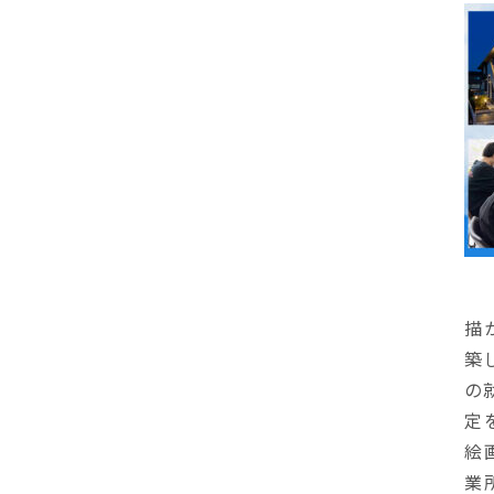
描
築
の
定
絵
業