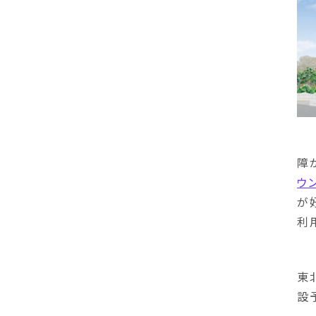
障
ウ
が
利
東
設