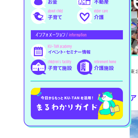
お金
不動産
子育て
介護
インフォメーション /
information
イベント・セミナー情報
子育て施設
介護施設
東
ア