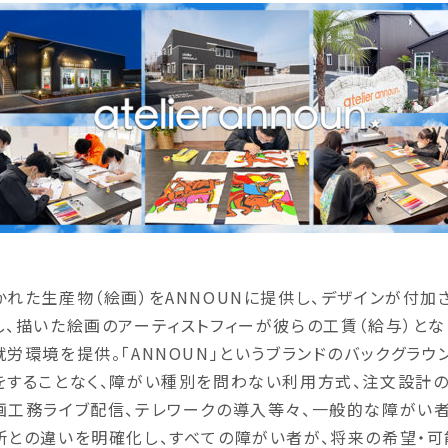
かれた生産物（絵画）をANNOUNに提供し、デザインが付加
し、描いた絵画のアーティストフィーが彼らの工賃（給与）と
就労環境を提供。「ANNOUN」というブランドのバックグラ
をすることなく、障がい種別を問わない利用方式、注文設計の
画工務ライブ配信、テレワークの導入等々、一般的な障がい
所との違いを明確化し、すべての障がい者が、将来の希望・可