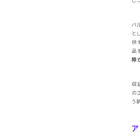
じ
バ
と
供
品
障
収
の
う
ア