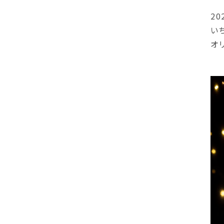
2
い
オ