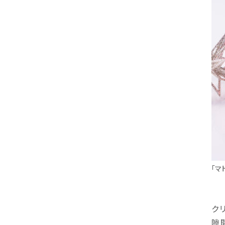
「マ
ク
隙