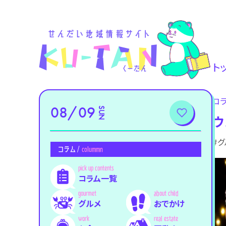
ト
コ
08/09
SUN
ウ
#グ
コラム /
colummn
コラム一覧
グルメ
おでかけ