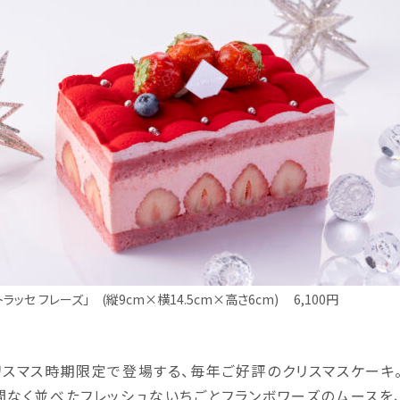
トラッセ フレーズ」 (縦9cm×横14.5cm×高さ6cm) 6,100円
リスマス時期限定で登場する、毎年ご好評のクリスマスケーキ
間なく並べたフレッシュないちごとフランボワーズのムースを