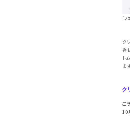
「ノ
ク
香
ト
ま
ク
ご
10