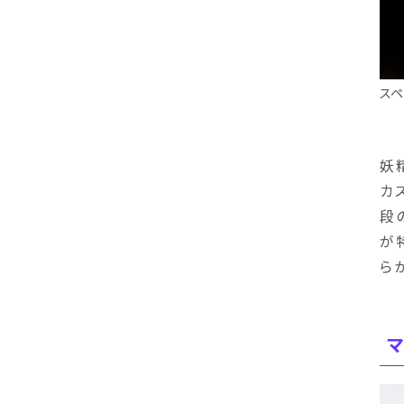
スペ
妖
カ
段
が
ら
マ