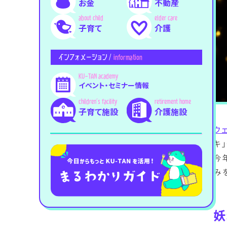
お金
不動産
子育て
介護
インフォメーション /
information
イベント・セミナー情報
子育て施設
介護施設
ウ
キ
今
み
妖