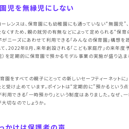
園児を無縁児にしない
ローレンスは、保育園にも幼稚園にも通っていない“無園児”
をなくすため、親の就労の有無などによって定められる“保育
子がニーズにあわせて利用できる「みんなの保育園」構想を政
して、2022年8月、来年創設される「こども家庭庁」の来年
児）を定期的に保育園で預かるモデル事業の実施が盛り込ま
保育園をすべての親子にとっての新しいセーフティーネットに
たと受け止めています。ポイントは“定期的に”預かるという
が利用できる「一時預かり」という制度はありました。なぜ、
が大切なのでしょうか。
っかけは保護者の声