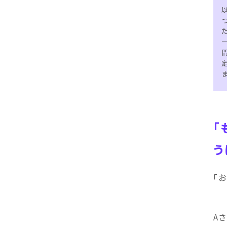
た
「
う
「
A