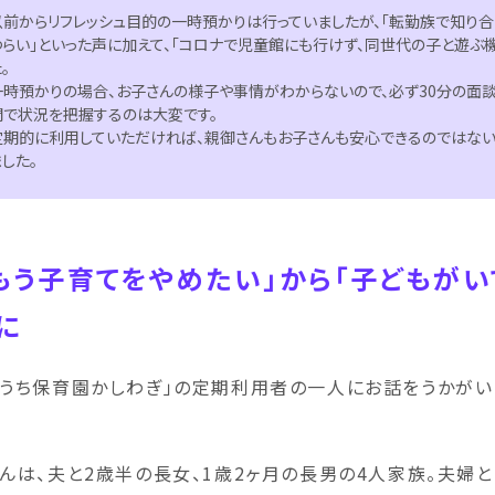
以前からリフレッシュ目的の一時預かりは行っていましたが、「転勤族で知り合
つらい」といった声に加えて、「コロナで児童館にも行けず、同世代の子と遊ぶ
。
一時預かりの場合、お子さんの様子や事情がわからないので、必ず30分の面談
間で状況を把握するのは大変です。
定期的に利用していただければ、親御さんもお子さんも安心できるのではない
ました。
もう子育てをやめたい」から「子どもがい
に
おうち保育園かしわぎ」の定期利用者の一人にお話をうかがい
さんは、夫と2歳半の長女、1歳2ヶ月の長男の4人家族。夫婦