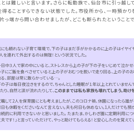
ことは難しいと言います。さらに転勤族で、仙台市に引っ越し
を得ることすらできない状態でした。市役所から、一時預かり
、片っ端から問い合わせましたが、どこも断られたということで
誰にも頼れない子育て環境で、下の子はまだ手がかかるのに上の子はイヤイヤ
2人を連れて外出するのは無理！という状況でした。
一日中３人で家の中にいると、ストレスから上の子が下の子をいじめて泣かせ
の子にご飯を食べさせていると上の子がおむつを脱いで走り回る、上の子のお
触る、部屋は常に散らかっている…。
下の子は毎日夜泣きをするので、ちゃんとした睡眠が１年以上とれていませんで
ったり、自然と涙が流れたりして、
このままでは私も家族も壊れてしまう。助け
就職して2人を保育園にとも考えましたが、このコロナ禍、休園になったら誰
何日も休暇をくださいなんて言えない。夫も何日も休めない。1人だけでも預
継続的に利用できないかと思いました。 たまたま、かしわぎ園に定期利用につ
丈夫です！」と言っていただけて、やっと助けてもらえる！と安心したのを覚えて