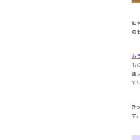
仙
の
お
も
空
て
き
す。