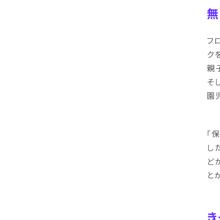
無
フ
ク
親
そ
園
「
し
ど
と
き