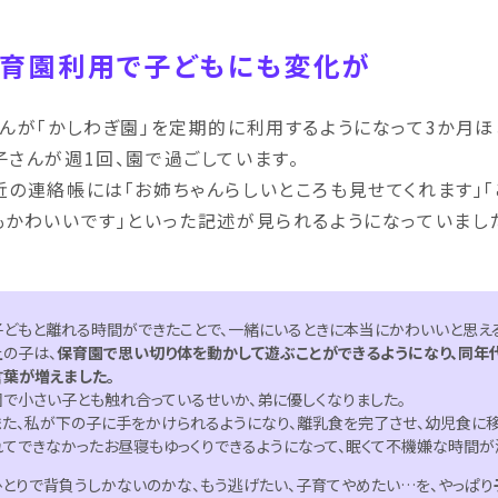
育園利用で子どもにも変化が
さんが「かしわぎ園」を定期的に利用するようになって3か月ほ
子さんが週1回、園で過ごしています。
近の連絡帳には「お姉ちゃんらしいところも見せてくれます」「
もかわいいです」といった記述が見られるようになっていまし
子どもと離れる時間ができたことで、一緒にいるときに本当にかわいいと思え
上の子は、
保育園で思い切り体を動かして遊ぶことができるようになり、同年
言葉が増えました。
園で小さい子とも触れ合っているせいか、弟に優しくなりました。
また、私が下の子に手をかけられるようになり、離乳食を完了させ、幼児食に
れてできなかったお昼寝もゆっくりできるようになって、眠くて不機嫌な時間が
ひとりで背負うしかないのかな、もう逃げたい、子育てやめたい…を、やっぱり