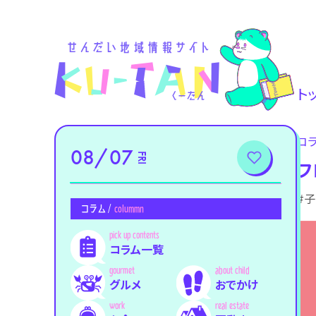
ト
コ
08/07
FRI
フ
#
コラム /
colummn
コラム一覧
グルメ
おでかけ