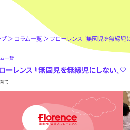
ップ
＞
コラム⼀覧
＞
フローレンス 『無園児を無縁児
ラム⼀覧
ローレンス 『無園児を無縁児にしない』
子育て