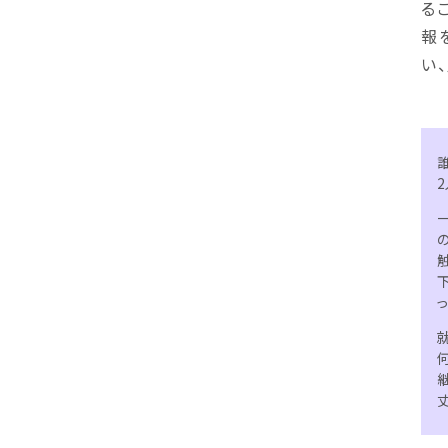
る
報
い