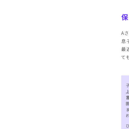
保
A
息
最
て