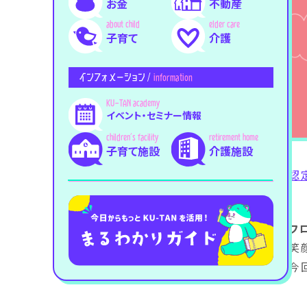
お金
不動産
子育て
介護
インフォメーション /
information
イベント・セミナー情報
子育て施設
介護施設
認
フ
笑
今