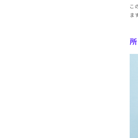
こ
ま
所