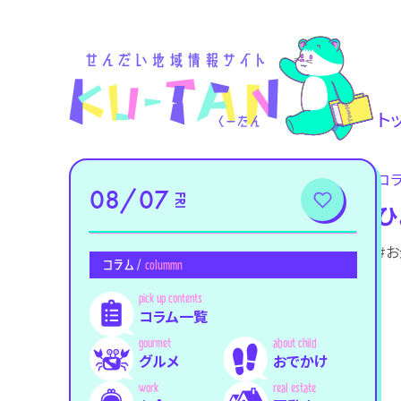
ト
コ
08/07
FRI
ひ
#
コラム /
colummn
コラム一覧
グルメ
おでかけ