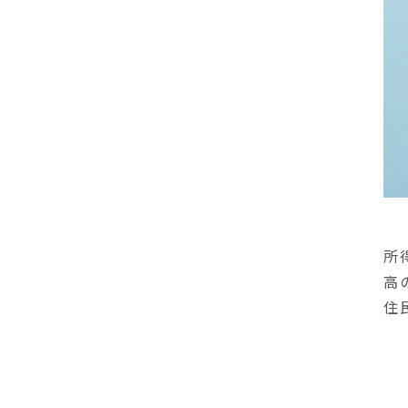
所
高
住