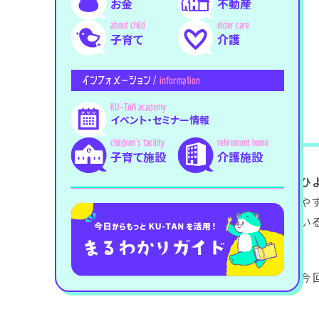
お金
不動産
子育て
介護
インフォメーション /
information
イベント・セミナー情報
子育て施設
介護施設
ひ
や
い
今