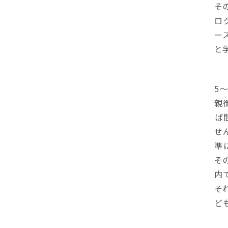
そ
ロ
ー
と
5
親
ば
せ
準
そ
内
そ
ど