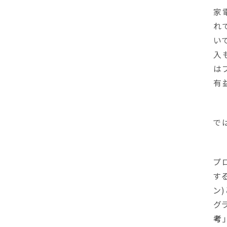
家
れ
い
入
は
有
で
プ
す
ン
グ
考