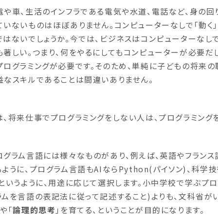
電や車、生活のインフラである電気や水道、電話など、身の回
ていないものはほぼありません。コンピューターなしで「動く
ではないでしょうか。今では、ビジネスはコンピューターなし
も著しい。つまり、何をやるにしてもコンピューターが必要だ
プログラミングが必要です。そのため、単純に子どもの将来の
益なスキルであることは間違いありません。
は、将来仕事でプログラミングをしない人は、プログラミング
ログラム言語には様々なものがあり、例えば、英語やフランス
るように、プログラム言語もAIならPython(パイソン)、科学
)というように、用途に応じて選択します。小中学校で学ぶプロ
ラムを言語の表記法に従って記述すること)よりも、文科省がい
」や「
論理的思考
」を育てる、ということが目的になります。