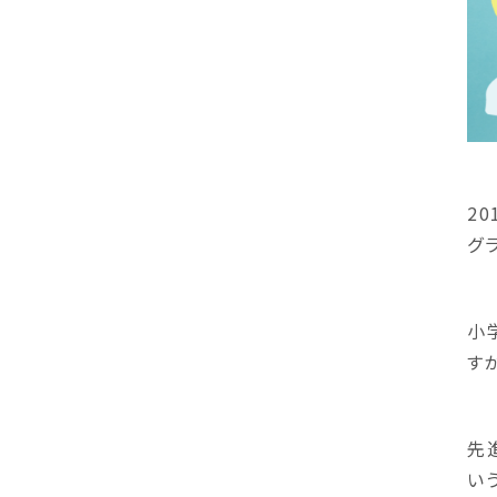
2
グ
小
す
先
い