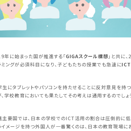
019年に始まった国が推進する「
GIGAスクール構想
」と共に、
ラミングが必須科目になり、子どもたちの授業でも急速に
IC
学生にタブレットやパソコンを持たせることに反対意見を持つ
が、学校教育においても果たしてその考えは通用するのでしょ
進主要国では、日本の学校でのICT活用の割合は圧倒的に低く
うイメージを持つ外国人が一番驚くのは、日本の教育現場にお