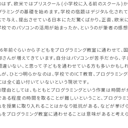
のはず、欧米ではプリスクール(小学校に入る前のスクール)か
グラミングの基礎を始めます。学校の宿題はデジタル化され
スで与え、提出させている日本にただ驚くばかり。正直、欧米に
学校でのパソコンの活用が始まったか、というのが筆者の感想
～6年前ぐらいから子どもをプログラミング教室に通わせて、
御さんが増えてきています。自分はパソコンが苦手だから、子
間違いない、と思って子どもを通わせている方も多いかもし
んが、ひとつ明らかなのは、学校でのICT教育、プログラミン
には全く追い付いていないという現状です。
の理由としては、もともとプログラミングという作業は時間が
である程度の時間を取ることが難しいということ、プログラミ
れを授業に取り入れることはかなり抵抗がある、などが挙げら
もをプログラミング教室に通わせることは意味があると考えら