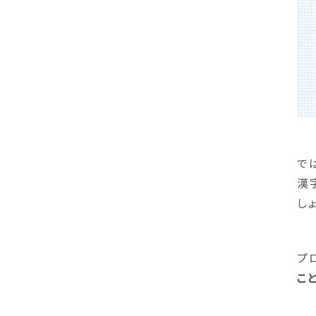
で
漢
し
プ
こ