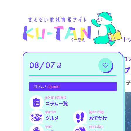
ト
コ
08/07
FRI
プ
#
コラム /
colummn
コラム一覧
グルメ
おでかけ