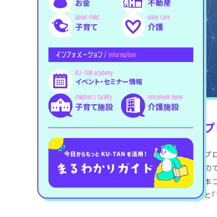
お金
不動産
子育て
介護
インフォメーション /
information
イベント・セミナー情報
子育て施設
介護施設
プ
プ
の
本
と