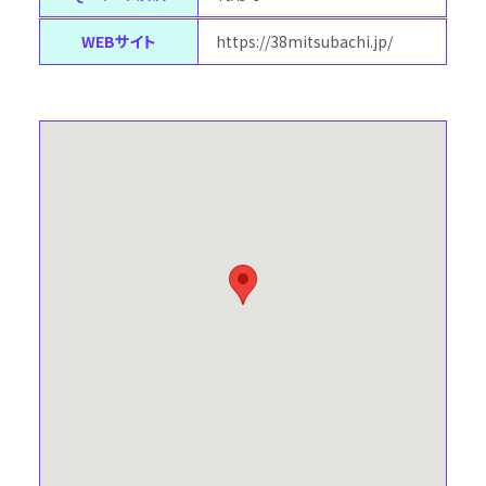
WEBサイト
https://38mitsubachi.jp/