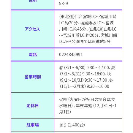
53-9
(東北道)仙台宮城I.C～宮城川崎
I.C.約20分、福島飯坂I.C～宮城
アクセス
川崎I.C.約45分、(山形道)山形I.C
～宮城川崎I.C.約20分、宮城川崎
I.Cから公園までは直進約5分
電話
0224845991
春（3/1～6/30）9:30～17:00、夏
（7/1～8/31）9:30～18:00、秋
営業時間
（9/1～10/31）9:30～17:00、冬
（11/1～2月末）9:30～16:00
火曜（火曜日が祝日の場合は翌
定休日
水曜日）、年末年始（12月31日・1
月1日）
駐車場
あり（1,400台）