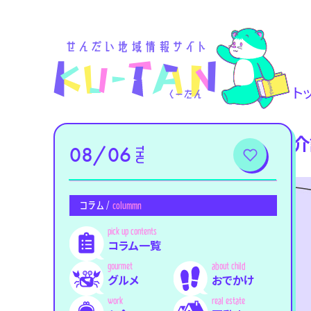
ト
介
08/06
THU
コラム /
colummn
コラム一覧
グルメ
おでかけ