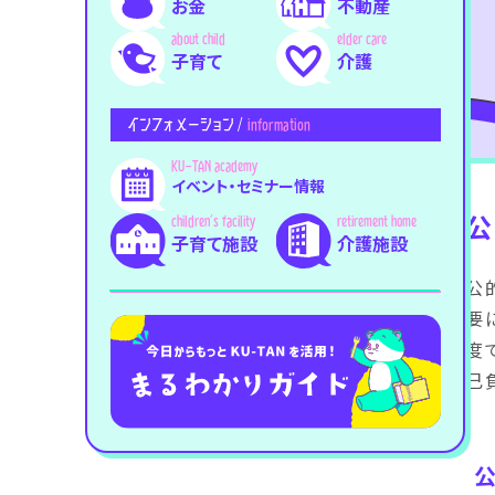
お金
不動産
子育て
介護
インフォメーション /
information
イベント・セミナー情報
公
子育て施設
介護施設
公
要
度
己