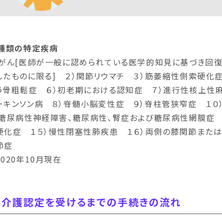
6種類の特定疾病
）がん[医師が一般に認められている医学的知見に基づき回
したものに限る] ２）関節リウマチ ３）筋萎縮性側索硬化
う骨粗鬆症 ６）初老期における認知症 ７）進行性核上性麻
゚ーキンソン病 ８）脊髄小脳変性症 ９）脊柱管狭窄症 １０
）糖尿病性神経障害、糖尿病性、腎症および糖尿病性網膜症 
硬化症 １５）慢性閉塞性肺疾患 １６）両側の膝関節また
節症
2020年10月現在
要介護認定を受けるまでの手続きの流れ