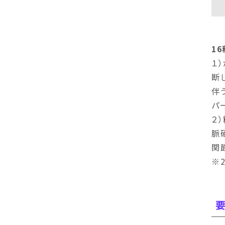
1
１
断
伴
ハ
２
脈
関
※