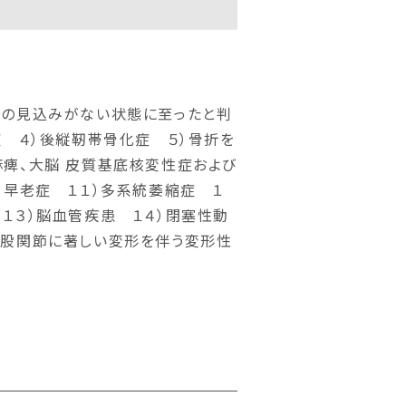
復の見込みがない状態に至ったと判
症 ４）後縦靭帯骨化症 ５）骨折を
痺、大脳 皮質基底核変性症および
）早老症 １１）多系統萎縮症 １
１３）脳血管疾患 １４）閉塞性動
は股関節に著しい変形を伴う変形性