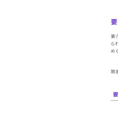
要
要
ら
め
限