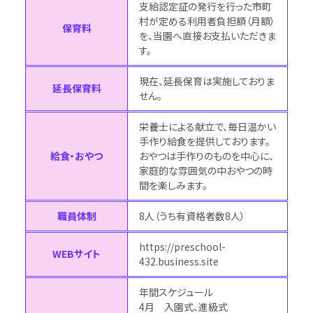
支給認定証の発行を行った市町
村が定める利用者負担額（月額）
保育料
を、当園へ直接お支払いただきま
す。
現在、延長保育は実施しておりま
延長保育料
せん。
栄養士による献立で、毎日温かい
手作り給食を提供しております。
給食・おやつ
おやつは手作りのものを中心に、
家庭的な雰囲気の中おやつの時
間を楽しみます。
職員体制
8人（うち有資格者数8人）
https://preschool-
WEBサイト
432.business.site
年間スケジュール
4月 入園式、進級式