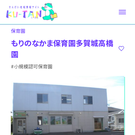
保育園
もりのなかま保育園多賀城高橋
園
#小規模認可保育園