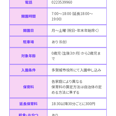
電話
0223539960
7:00～18:00（延長18:00～
開園時間
19:00）
開園日
月～土曜（祝日・年末年始除く）
駐車場
あり（6台）
0歳児（生後3か月）から2歳児ま
対象年齢
で
入園条件
多賀城市役所にて入園申し込み
各家庭により異なる
保育料
保育料の算定方法は自治体の定
める方法に準ずる
延長保育料
18:30以降30分ごとに300円
給食・おやつ
あり