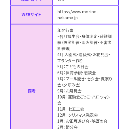
https://www.morino-
WEBサイト
nakama.jp
年間行事
・各月誕生会・身体測定・避難訓
練（防災訓練・消火訓練・不審者
訓練等）
4月:入園式・進級式・お花見会・
プランター作り
5月：こどもの日会
6月：保育参観・懇談会
7月：プール開き・七夕会・夏祭り
会（夕涼み会）
備考
9月：お月見会
10月：運動会ごっこ・ハロウィン
会
11月：七五三会
12月：クリスマス発表会
1月：お正月遊び会・映画の会
2月：節分会